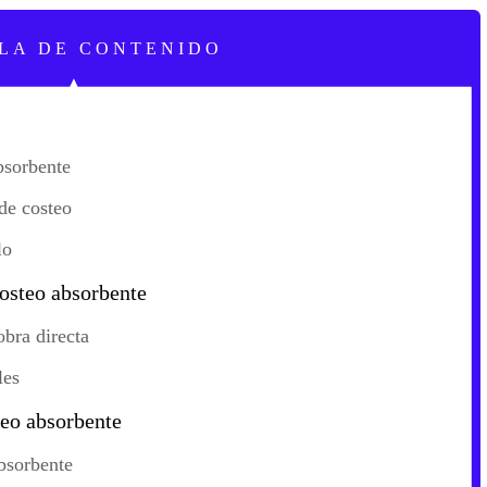
LA DE CONTENIDO
bsorbente
de costeo
lo
osteo absorbente
obra directa
les
teo absorbente
absorbente