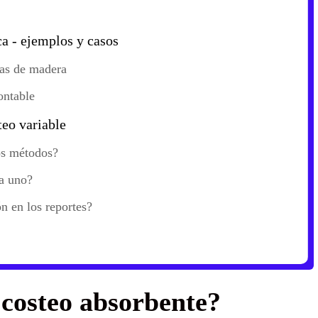
ca - ejemplos y casos
tas de madera
ontable
teo variable
os métodos?
da uno?
n en los reportes?
 costeo absorbente?